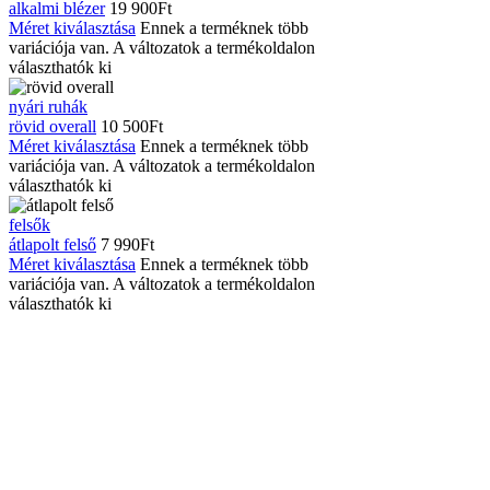
alkalmi blézer
19 900
Ft
Méret kiválasztása
Ennek a terméknek több
variációja van. A változatok a termékoldalon
választhatók ki
nyári ruhák
rövid overall
10 500
Ft
Méret kiválasztása
Ennek a terméknek több
variációja van. A változatok a termékoldalon
választhatók ki
felsők
átlapolt felső
7 990
Ft
Méret kiválasztása
Ennek a terméknek több
variációja van. A változatok a termékoldalon
választhatók ki
Információk
ÁSZF
Adatvédelmi irányelvek
Impresszum
Minden jog fenntartva © Elegance Divatház