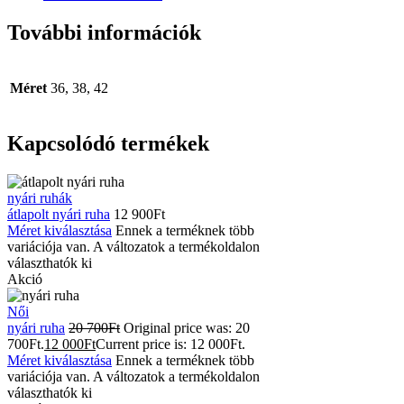
További információk
Méret
36, 38, 42
Kapcsolódó termékek
nyári ruhák
átlapolt nyári ruha
12 900
Ft
Méret kiválasztása
Ennek a terméknek több
variációja van. A változatok a termékoldalon
választhatók ki
Akció
Női
nyári ruha
20 700
Ft
Original price was: 20
700Ft.
12 000
Ft
Current price is: 12 000Ft.
Méret kiválasztása
Ennek a terméknek több
variációja van. A változatok a termékoldalon
választhatók ki