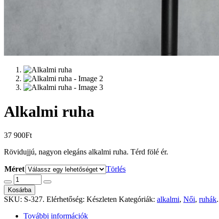
Alkalmi ruha
37 900
Ft
Rövidujjú, nagyon elegáns alkalmi ruha. Térd fölé ér.
Méret
Törlés
Kosárba
SKU:
S-327
.
Elérhetőség:
Készleten
Kategóriák:
alkalmi
,
Női
,
ruhák
.
További információk