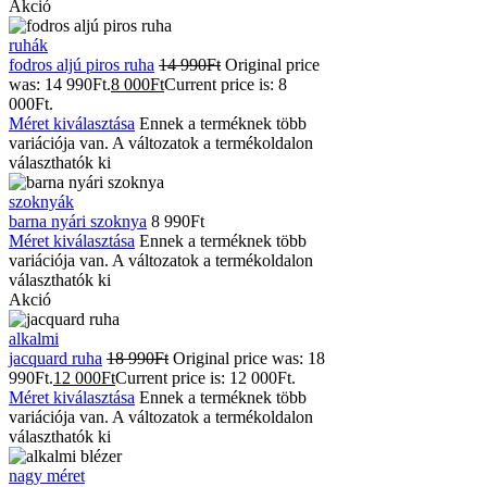
Akció
ruhák
fodros aljú piros ruha
14 990
Ft
Original price
was: 14 990Ft.
8 000
Ft
Current price is: 8
000Ft.
Méret kiválasztása
Ennek a terméknek több
variációja van. A változatok a termékoldalon
választhatók ki
szoknyák
barna nyári szoknya
8 990
Ft
Méret kiválasztása
Ennek a terméknek több
variációja van. A változatok a termékoldalon
választhatók ki
Akció
alkalmi
jacquard ruha
18 990
Ft
Original price was: 18
990Ft.
12 000
Ft
Current price is: 12 000Ft.
Méret kiválasztása
Ennek a terméknek több
variációja van. A változatok a termékoldalon
választhatók ki
nagy méret