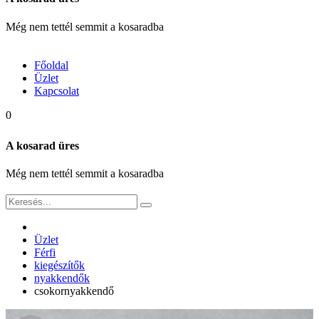
Még nem tettél semmit a kosaradba
Főoldal
Üzlet
Kapcsolat
0
A kosarad üres
Még nem tettél semmit a kosaradba
Üzlet
Férfi
kiegészítők
nyakkendők
csokornyakkendő