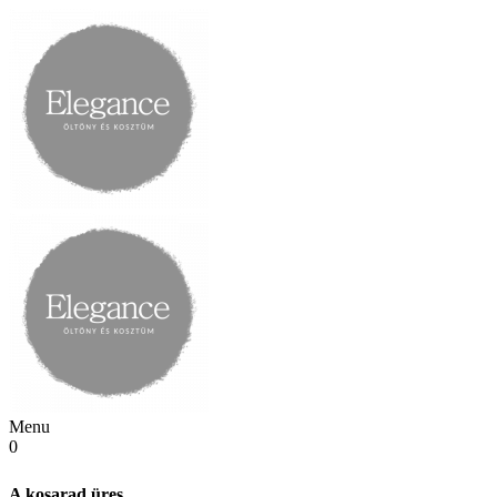
Menu
0
A kosarad üres