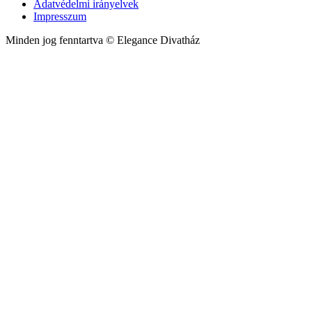
Adatvédelmi irányelvek
választhatók
A
Impresszum
ki
változatok
a
Minden jog fenntartva © Elegance Divatház
termékoldalon
választhatók
ki