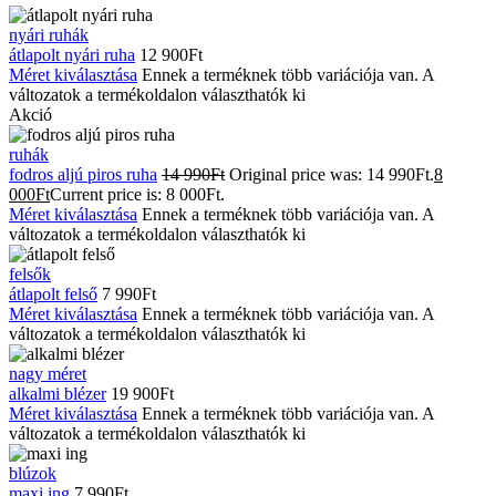
nyári ruhák
átlapolt nyári ruha
12 900
Ft
Méret kiválasztása
Ennek a terméknek több variációja van. A
változatok a termékoldalon választhatók ki
Akció
ruhák
fodros aljú piros ruha
14 990
Ft
Original price was: 14 990Ft.
8
000
Ft
Current price is: 8 000Ft.
Méret kiválasztása
Ennek a terméknek több variációja van. A
változatok a termékoldalon választhatók ki
felsők
átlapolt felső
7 990
Ft
Méret kiválasztása
Ennek a terméknek több variációja van. A
változatok a termékoldalon választhatók ki
nagy méret
alkalmi blézer
19 900
Ft
Méret kiválasztása
Ennek a terméknek több variációja van. A
változatok a termékoldalon választhatók ki
blúzok
maxi ing
7 990
Ft