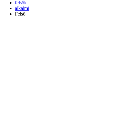
felsők
alkalmi
Felső