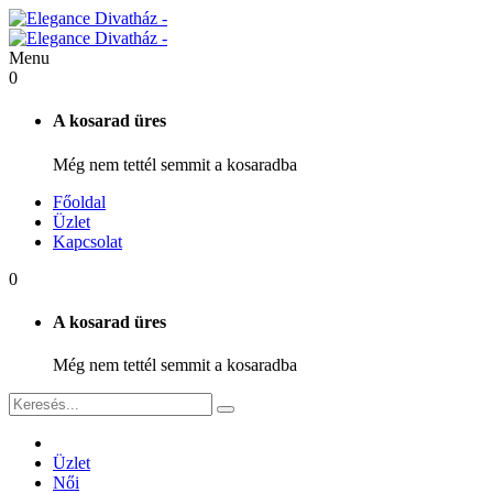
Menu
0
A kosarad üres
Még nem tettél semmit a kosaradba
Főoldal
Üzlet
Kapcsolat
0
A kosarad üres
Még nem tettél semmit a kosaradba
Üzlet
Női