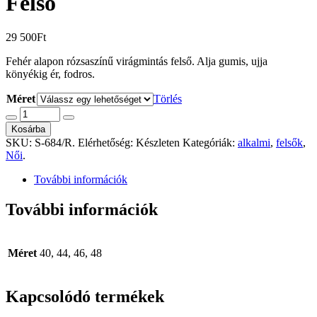
Felső
29 500
Ft
Fehér alapon rózsaszínű virágmintás felső. Alja gumis, ujja
könyékig ér, fodros.
Méret
Törlés
Kosárba
SKU:
S-684/R
.
Elérhetőség:
Készleten
Kategóriák:
alkalmi
,
felsők
,
Női
.
További információk
További információk
Méret
40, 44, 46, 48
Kapcsolódó termékek