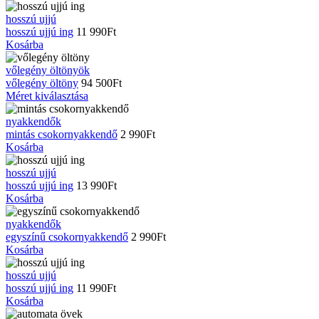
hosszú ujjú
hosszú ujjú ing
11 990
Ft
Kosárba
vőlegény öltönyök
vőlegény öltöny
94 500
Ft
Ennek
Méret kiválasztása
a
terméknek
nyakkendők
több
mintás csokornyakkendő
2 990
Ft
variációja
Kosárba
van.
A
hosszú ujjú
változatok
hosszú ujjú ing
13 990
Ft
a
Kosárba
termékoldalon
választhatók
nyakkendők
ki
egyszínű csokornyakkendő
2 990
Ft
Kosárba
hosszú ujjú
hosszú ujjú ing
11 990
Ft
Kosárba