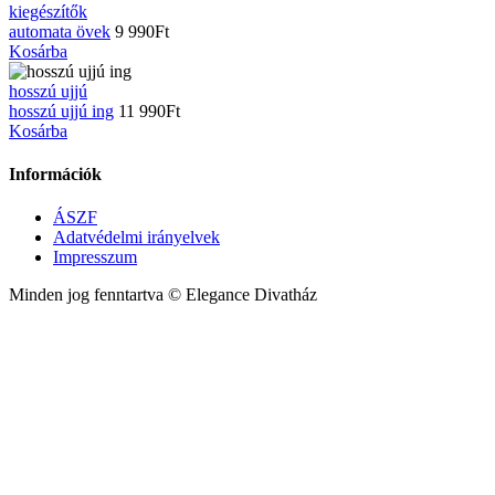
kiegészítők
automata övek
9 990
Ft
Kosárba
hosszú ujjú
hosszú ujjú ing
11 990
Ft
Kosárba
Információk
ÁSZF
Adatvédelmi irányelvek
Impresszum
Minden jog fenntartva © Elegance Divatház