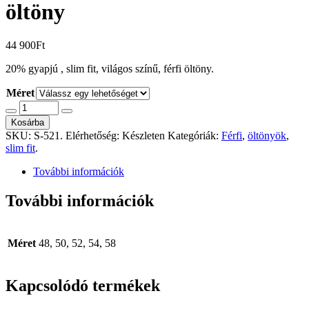
öltöny
44 900
Ft
20% gyapjú , slim fit, világos színű, férfi öltöny.
Méret
Kosárba
SKU:
S-521
.
Elérhetőség:
Készleten
Kategóriák:
Férfi
,
öltönyök
,
slim fit
.
További információk
További információk
Méret
48, 50, 52, 54, 58
Kapcsolódó termékek