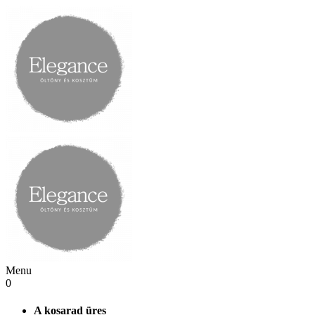
Menu
0
A kosarad üres