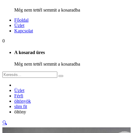
Még nem tettél semmit a kosaradba
Főoldal
Üzlet
Kapcsolat
0
A kosarad üres
Még nem tettél semmit a kosaradba
Üzlet
Férfi
öltönyök
slim fit
öltöny
🔍