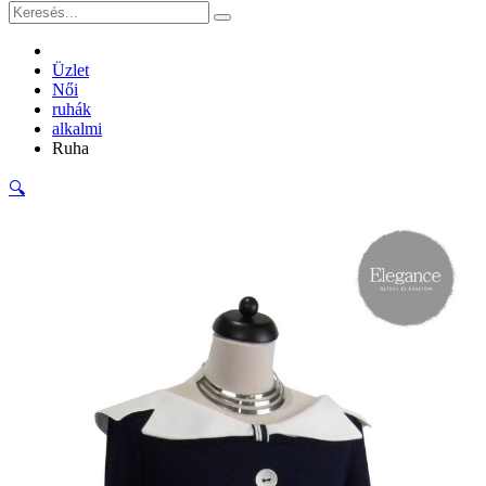
Üzlet
Női
ruhák
alkalmi
Ruha
🔍