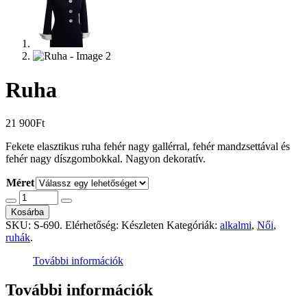
Ruha
21 900
Ft
Fekete elasztikus ruha fehér nagy gallérral, fehér mandzsettával és
fehér nagy díszgombokkal. Nagyon dekoratív.
Méret
Kosárba
SKU:
S-690
.
Elérhetőség:
Készleten
Kategóriák:
alkalmi
,
Női
,
ruhák
.
További információk
További információk