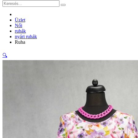
Üzlet
Női
ruhák
nyári ruhák
Ruha
🔍