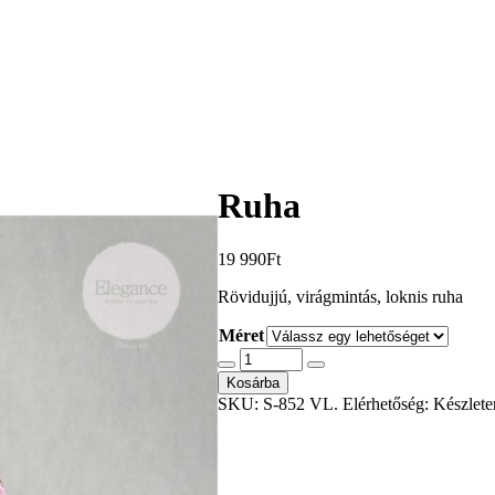
Ruha
19 990
Ft
Rövidujjú, virágmintás, loknis ruha
Méret
Kosárba
SKU:
S-852 VL
.
Elérhetőség:
Készlete