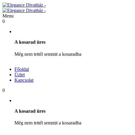
Menu
0
A kosarad üres
Még nem tettél semmit a kosaradba
Főoldal
Üzlet
Kapcsolat
0
A kosarad üres
Még nem tettél semmit a kosaradba