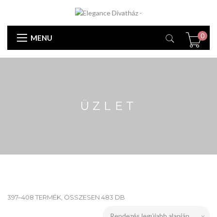
0
MENU
ÜZLET
397–408 TERMÉK, ÖSSZESEN 483 DB