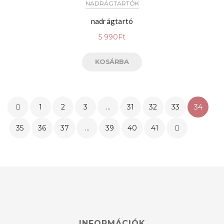
NADRÁGTARTÓK
nadrágtartó
5 990
Ft
KOSÁRBA
1
2
3
…
31
32
33
34
35
36
37
…
39
40
41
INFORMÁCIÓK