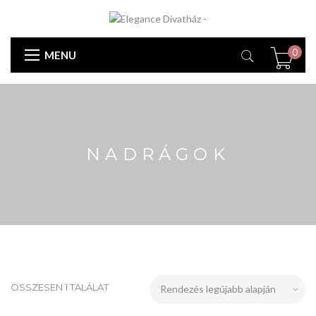
0
MENU
NADRÁGOK
ÖSSZESEN 1 TALÁLAT